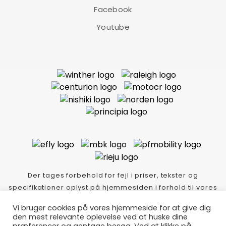
Facebook
Principia MTB Alu er adrenalinfremmende og solide
Youtube
mountainbikes. Med teknologi fra toppen af
modelprogrammet er MTB Alu som skabt til at køre
skovbunden tynd. MTB Alu er klar til det hele, om du er til
sjov, træning eller løb.
LÆS MERE
Principia Evoke A2.0 Unisex 20in 6g – 20″
Der tages forbehold for fejl i priser, tekster og
4.599,00
kr.
specifikationer oplyst på hjemmesiden i forhold til vores
varer i butikken.
Principia Evoke er en adrenalinfremmende og solid
Vi bruger cookies på vores hjemmeside for at give dig
Thycykler.dk Idé-tekst-foto Copyright
mountainbike. Med teknologi fra toppen af
den mest relevante oplevelse ved at huske dine
Lindskog/event/kommunikation/m: 40282340-