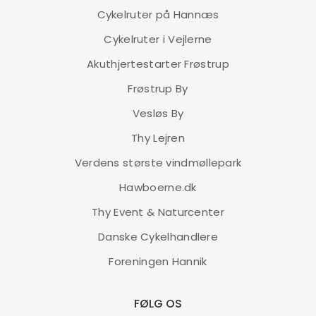
Cykelruter på Hannæs
Principia A2.7 – Grå – 13″
Cykelruter i Vejlerne
4.999,00
kr.
Akuthjertestarter Frøstrup
Principia MTB Alu er adrenalinfremmende og solide
Frøstrup By
mountainbikes. Med teknologi fra toppen af
modelprogrammet er MTB Alu som skabt til at køre
Vesløs By
skovbunden tynd. MTB Alu er klar til det hele, om du er til
Thy Lejren
sjov, træning eller løb.
Verdens største vindmøllepark
Hawboerne.dk
LÆS MERE
Thy Event & Naturcenter
Danske Cykelhandlere
Foreningen Hannik
Principia A2.7 – Grå – 15″
FØLG OS
4.999,00
kr.