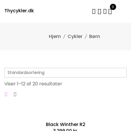
Skip
0
to
Thycykler.dk
content
Cykler
Børn
Viser 1–12 af 20 resultater
Black Winther R2
3.299,00
kr.