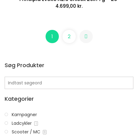
4.699,00
kr.
Black Winther R2
1
2
3.299,00
kr.
Black Winther R2
Søg Produkter
LÆS MERE
Kategorier
Kampagner
Centurion Basic Urban 20″ – Lyseblå
Ladcykler
1
4.299,00
kr.
Scooter / MC
11