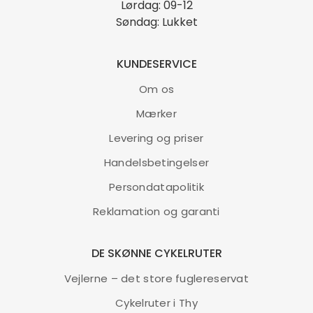
robuste materialer og feminint design hånd i hånd.
Lørdag: 09-12
Søndag: Lukket
LÆS MERE
KUNDESERVICE
Om os
Mærker
Norden Oscar – 20″ – Grøn
Levering og priser
4.699,00
kr.
Handelsbetingelser
Oscar er moderne nostalgi til den urbane dreng. Her går
Persondatapolitik
robuste materialer og stilrent design hånd i hånd.
Reklamation og garanti
LÆS MERE
DE SKØNNE CYKELRUTER
Vejlerne – det store fuglereservat
Cykelruter i Thy