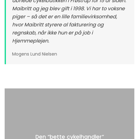
åbnede cykelbutikken i Frøstrup for 15 år siden.
Maibritt og jeg blev gift i 1998. Vi har to voksne
piger – så det er en lille familievirksomhed,
hvor Maibritt styrere al fakturering og
regnskab, når ikke hun er på job i
Hjemmeplejen.
Mogens Lund Nielsen
Den “bette cykelhandler”