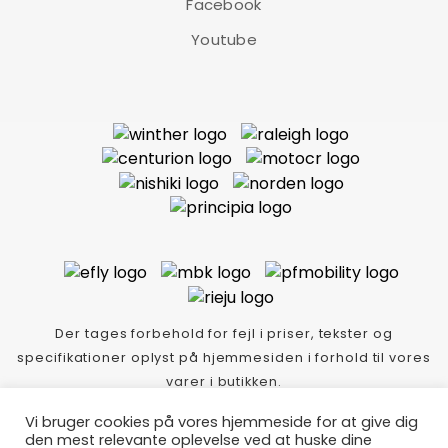
Facebook
Youtube
Der tages forbehold for fejl i priser, tekster og
specifikationer oplyst på hjemmesiden i forhold til vores
varer i butikken.
Thycykler.dk Idé-tekst-foto Copyright
Vi bruger cookies på vores hjemmeside for at give dig
Lindskog/event/kommunikation/m: 40282340-
den mest relevante oplevelse ved at huske dine