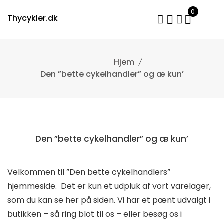
Skip
0
to
Thycykler.dk
content
Den ”bette cykelhandler” og æ kun’
Den ”bette cykelhandler” og æ kun’
Velkommen til ”Den bette cykelhandlers”
hjemmeside. Det er kun et udpluk af vort varelager,
som du kan se her på siden. Vi har et pænt udvalgt i
butikken – så ring blot til os – eller besøg os i