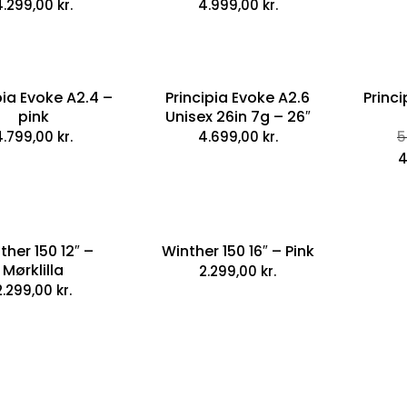
4.299,00
kr.
4.999,00
kr.
pia Evoke A2.4 –
Principia Evoke A2.6
Princi
pink
Unisex 26in 7g – 26″
4.799,00
kr.
4.699,00
kr.
5
4
ther 150 12″ –
Winther 150 16″ – Pink
Mørklilla
2.299,00
kr.
2.299,00
kr.
Centurion Basic 
4.299,00
kr.