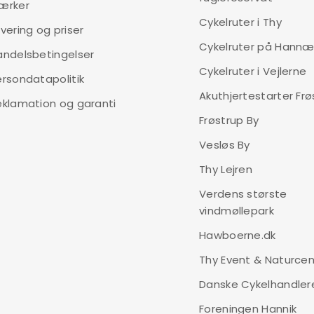
ærker
eller løb.
Cykelruter i Thy
vering og priser
Cykelruter på Hann
andelsbetingelser
LÆS MERE
Cykelruter i Vejlerne
ersondatapolitik
Akuthjertestarter Frø
eklamation og garanti
Frøstrup By
Principia Evoke A
Vesløs By
4.799,00
kr.
Thy Lejren
Principia Evoke A2.4 er den u
Verdens største
friheden ved at cykle. Uanse
vindmøllepark
stier, leverer Evoke A2.4 bå
Hawboerne.dk
Med kraftfulde skivebremser
Thy Event & Naturcen
komfortabel og sikker køreo
udstyret med beslag til lås,
Danske Cykelhandler
velegnet til hverdagsbrug so
Foreningen Hannik