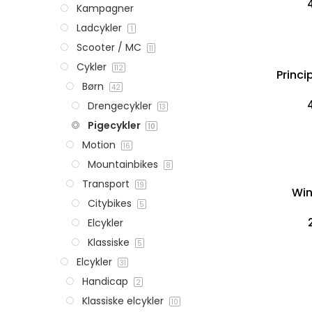
Kampagner
Ladcykler
1
Scooter / MC
11
Cykler
112
Princi
Børn
42
Drengecykler
13
Pigecykler
10
Motion
16
Mountainbikes
8
Transport
19
Win
Citybikes
5
Elcykler
Klassiske
5
Elcykler
31
Handicap
2
Klassiske elcykler
10