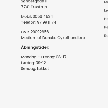
Søndergade 11
M
7741 Frøstrup
Le
Mobil: 3056 4534
H
Telefon: 97 99 11 74
P
CVR. 29092656
R
Medlem af Danske Cykelhandlere
Åbningstider:
Mandag – Fredag: 08-17
Lørdag: 09-12
Søndag: Lukket