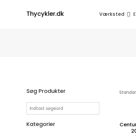
Skip
to
Thycykler.dk
Værksted
E
content
Søg Produkter
Kategorier
Centur
20