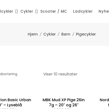
lcykler
Cykler
Scooter / MC
Ladcykler
Nyhe
Cykler
Børn
Pigecykler
Viser 10 resultater
ion Basic Urban
MBK Mud XP Pige 26in
Nord
″ – Lyseblå
7g – 20″ og 26″