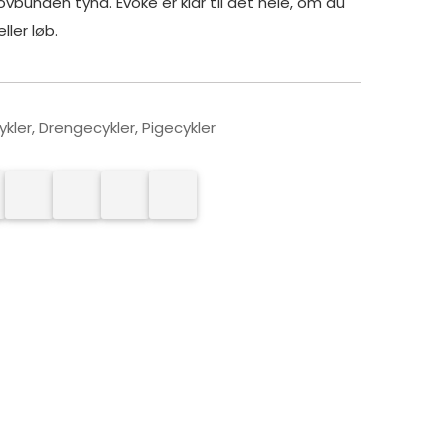
kovbunden tynd. Evoke er klar til det hele, om du
eller løb.
ykler
,
Drengecykler
,
Pigecykler