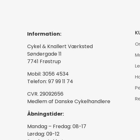
K
Information:
O
Cykel & Knallert Værksted
Søndergade 11
M
7741 Frøstrup
Le
Mobil: 3056 4534
H
Telefon: 97 99 11 74
P
CVR. 29092656
R
Medlem af Danske Cykelhandlere
Åbningstider:
Mandag – Fredag: 08-17
Lørdag: 09-12