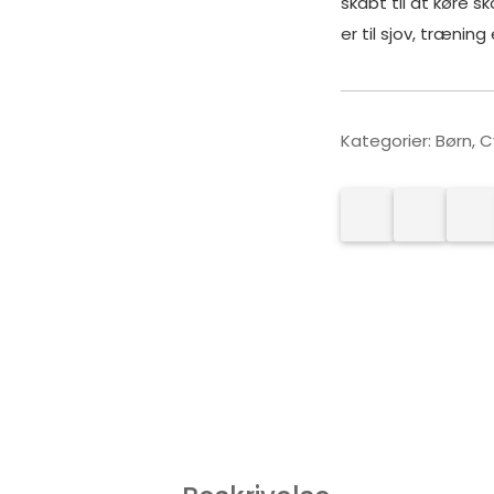
skabt til at køre s
er til sjov, træning 
Kategorier:
Børn
,
C