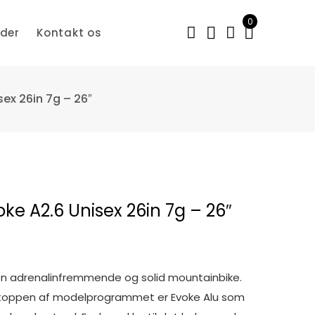
0
der
Kontakt os
sex 26in 7g – 26″
oke A2.6 Unisex 26in 7g – 26″
 en adrenalinfremmende og solid mountainbike.
 toppen af modelprogrammet er Evoke Alu som