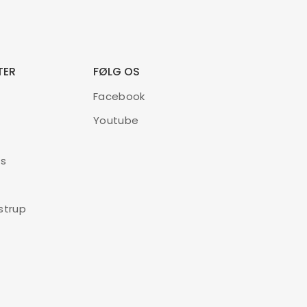
TER
FØLG OS
Facebook
Youtube
æs
strup