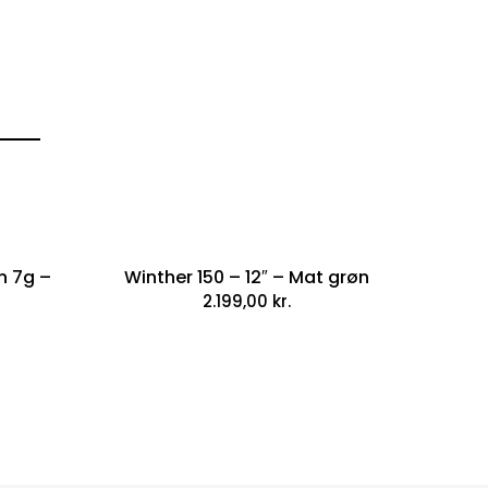
n 7g –
Winther 150 – 12″ – Mat grøn
2.199,00
kr.