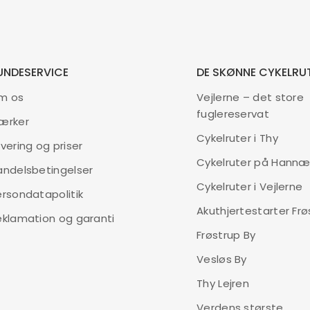
UNDESERVICE
DE SKØNNE CYKELRU
m os
Vejlerne – det store
fuglereservat
ærker
Cykelruter i Thy
vering og priser
Cykelruter på Hann
andelsbetingelser
Cykelruter i Vejlerne
ersondatapolitik
Akuthjertestarter Frø
eklamation og garanti
Frøstrup By
Vesløs By
Thy Lejren
Verdens største