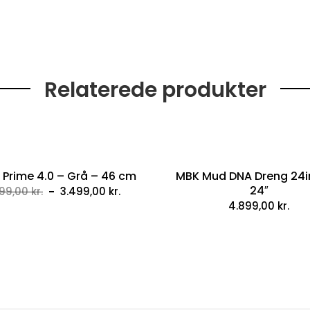
Relaterede produkter
Prime 4.0 – Grå – 46 cm
MBK Mud DNA Dreng 24i
Original
Current
24″
999,00
kr.
3.499,00
kr.
4.899,00
kr.
price
price
was:
is:
4.999,00 kr..
3.499,00 kr..