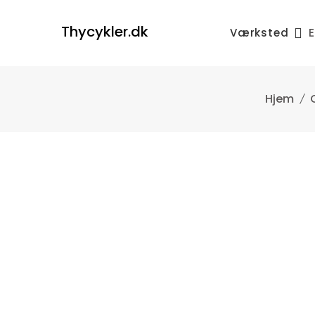
Skip
to
Thycykler.dk
Værksted
E
content