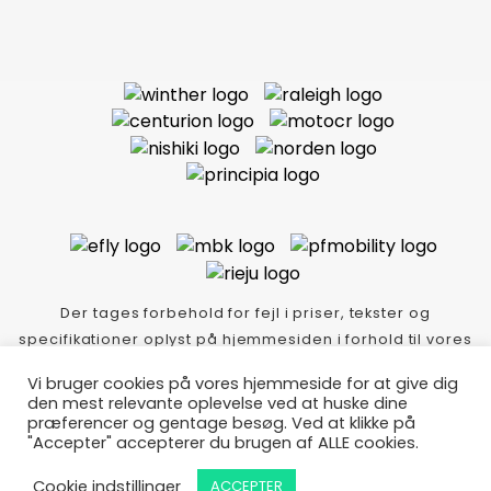
Der tages forbehold for fejl i priser, tekster og
specifikationer oplyst på hjemmesiden i forhold til vores
varer i butikken.
Vi bruger cookies på vores hjemmeside for at give dig
Thycykler.dk Idé-tekst-foto Copyright
den mest relevante oplevelse ved at huske dine
Lindskog/event/kommunikation/m: 40282340-
præferencer og gentage besøg. Ved at klikke på
"Accepter" accepterer du brugen af ALLE cookies.
Glæde/Klitmøller - webdesign Mozo.dk
Cookie indstillinger
ACCEPTER