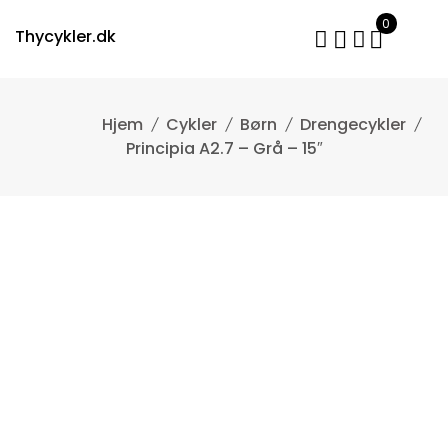
Skip
0
to
Thycykler.dk
content
Cykler
Børn
Drengecykler
Principia A2.7 – Grå – 15″