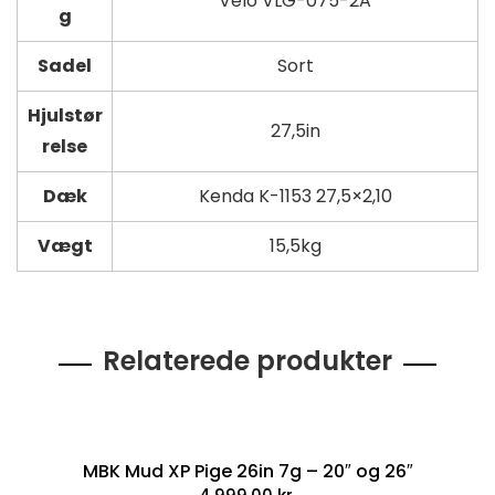
Velo VLG-075-2A
g
Sadel
Sort
Hjulstør
27,5in
relse
Dæk
Kenda K-1153 27,5×2,10
Vægt
15,5kg
Relaterede produkter
MBK Mud XP Pige 26in 7g – 20″ og 26″