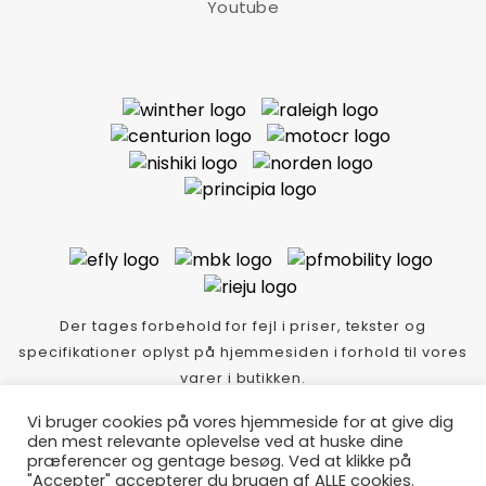
Youtube
Der tages forbehold for fejl i priser, tekster og
specifikationer oplyst på hjemmesiden i forhold til vores
varer i butikken.
Thycykler.dk Idé-tekst-foto Copyright
Vi bruger cookies på vores hjemmeside for at give dig
Lindskog/event/kommunikation/m: 40282340-
den mest relevante oplevelse ved at huske dine
Glæde/Klitmøller - webdesign Mozo.dk
præferencer og gentage besøg. Ved at klikke på
"Accepter" accepterer du brugen af ALLE cookies.