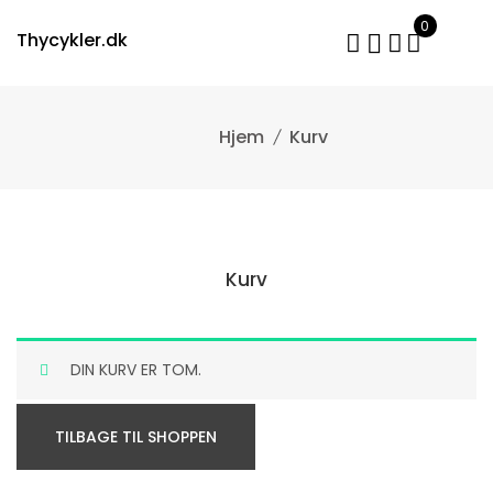
Skip
0
to
Thycykler.dk
content
Kurv
Kurv
DIN KURV ER TOM.
TILBAGE TIL SHOPPEN