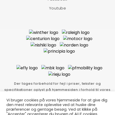
Youtube
Der tages forbehold for fejl i priser, tekster og
specifikationer oplyst på hjemmesiden i forhold til vores
varer i butikken.
Vi bruger cookies på vores hjemmeside for at give dig
Thycykler.dk Idé-tekst-foto Copyright
den mest relevante oplevelse ved at huske dine
Lindskog/event/kommunikation/m: 40282340-
præferencer og gentage besøg. Ved at klikke på
"Accepter" accepterer du brugen af ALLE cookies.
Glæde/Klitmøller - webdesign Mozo.dk