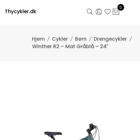
Skip
0
to
Thycykler.dk
content
Cykler
Børn
Drengecykler
Winther R2 – Mat Gråblå – 24″