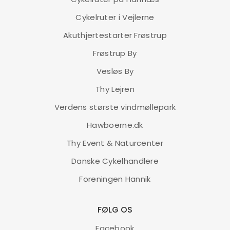
Cykelruter i Vejlerne
Akuthjertestarter Frøstrup
Frøstrup By
Vesløs By
Thy Lejren
Verdens største vindmøllepark
Hawboerne.dk
Thy Event & Naturcenter
Danske Cykelhandlere
Foreningen Hannik
FØLG OS
Facebook