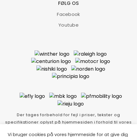
FØLG OS
Facebook
Youtube
Der tages forbehold for fejl i priser, tekster og
specifikationer oplyst på hjemmesiden i forhold til vores
varer i butikken.
Vi bruger cookies på vores hjemmeside for at give dig
Thycykler.dk Idé-tekst-foto Copyright