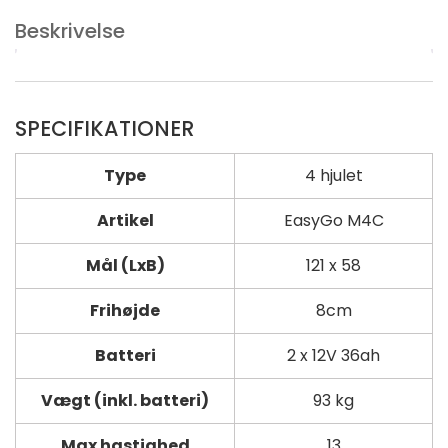
Beskrivelse
SPECIFIKATIONER
Type
4 hjulet
Artikel
EasyGo M4C
Mål (LxB)
121 x 58
Frihøjde
8cm
Batteri
2 x 12V 36ah
Vægt (inkl. batteri)
93 kg
Max hastighed
13