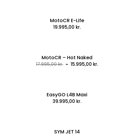
MotoCR E-Life
19.995,00
kr.
MotoCR – Hot Naked
Original
Current
17.995,00
kr.
15.995,00
kr.
price
price
was:
is:
17.995,00 kr..
15.995,00 kr..
EasyGO L4B Maxi
39.995,00
kr.
SYM JET 14