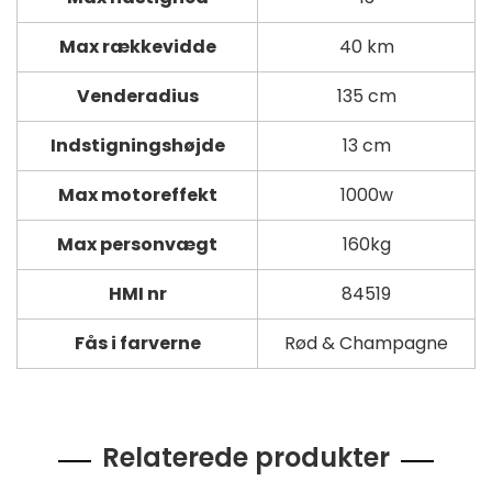
Max rækkevidde
40 km
Venderadius
135 cm
Indstigningshøjde
13 cm
Max motoreffekt
1000w
Max personvægt
160kg
HMI nr
84519
Fås i farverne
Rød & Champagne
Relaterede produkter