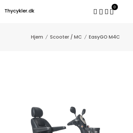
Skip
0
to
Thycykler.dk
content
Scooter / MC
EasyGO M4C