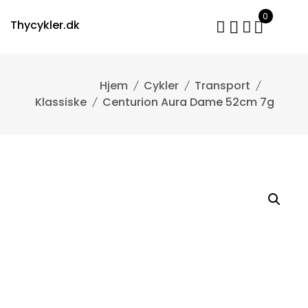
Skip
0
to
Thycykler.dk
content
Cykler
Transport
Klassiske
Centurion Aura Dame 52cm 7g