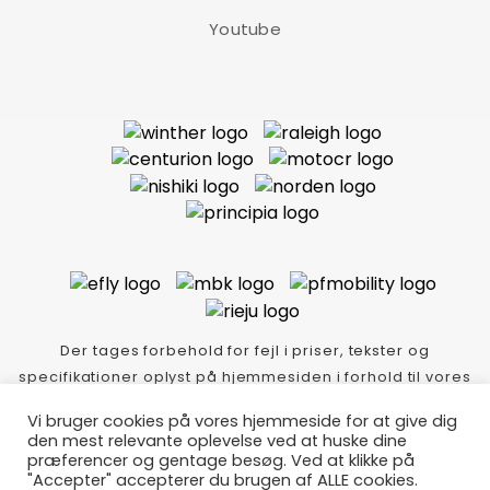
Youtube
Der tages forbehold for fejl i priser, tekster og
specifikationer oplyst på hjemmesiden i forhold til vores
varer i butikken.
Vi bruger cookies på vores hjemmeside for at give dig
Thycykler.dk Idé-tekst-foto Copyright
den mest relevante oplevelse ved at huske dine
Lindskog/event/kommunikation/m: 40282340-
præferencer og gentage besøg. Ved at klikke på
"Accepter" accepterer du brugen af ALLE cookies.
Glæde/Klitmøller - webdesign Mozo.dk