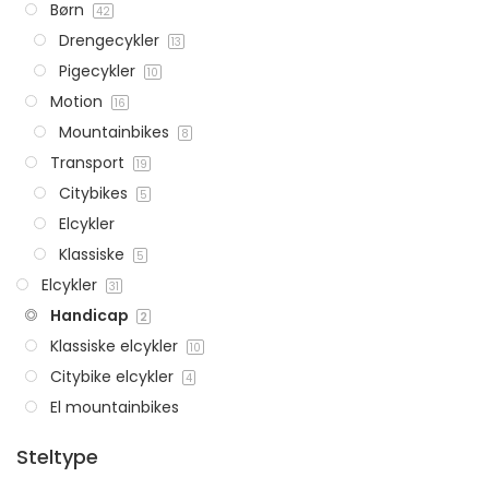
Børn
42
Drengecykler
13
Velo Plus
Pigecykler
10
Motion
16
On the road again.
Mountainbikes
8
Væk er alle undskyldninger for ikke at komme ud for at
Transport
19
nyde det gode vejr.
Citybikes
5
Elcykler
LÆS MERE
Klassiske
5
Elcykler
31
Handicap
2
Klassiske elcykler
10
Citybike elcykler
4
El mountainbikes
Steltype