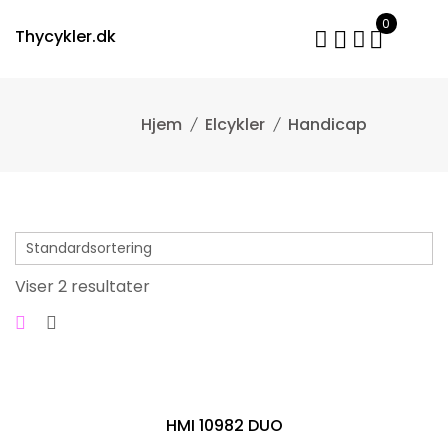
Skip
0
to
Thycykler.dk
content
Elcykler
Handicap
Viser 2 resultater
HMI 10982 DUO