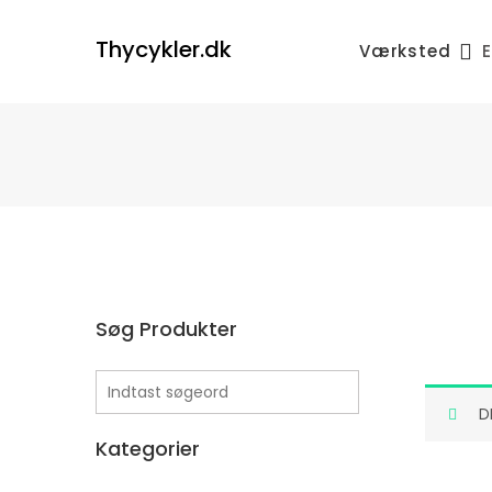
Skip
to
Thycykler.dk
Værksted
E
content
Søg Produkter
D
Kategorier