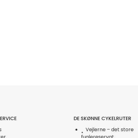
ERVICE
DE SKØNNE CYKELRUTER
s
Vejlerne – det store
er
fuglereservat