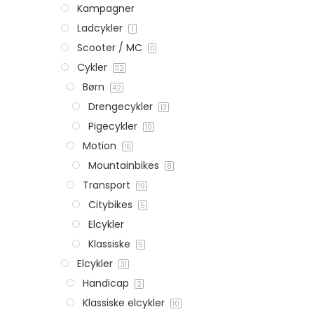
Kampagner
Ladcykler
1
Scooter / MC
11
Cykler
112
Børn
42
Drengecykler
13
Pigecykler
10
Motion
16
Mountainbikes
8
Transport
19
Citybikes
5
Elcykler
Klassiske
5
Elcykler
31
Handicap
2
Klassiske elcykler
10