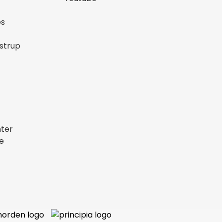
æs
østrup
nter
e