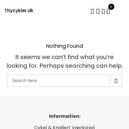
Skip
0
to
Thycykler.dk
content
Nothing Found
It seems we can’t find what you’re
looking for. Perhaps searching can help.
Information:
Cykel & Knallert Værksted