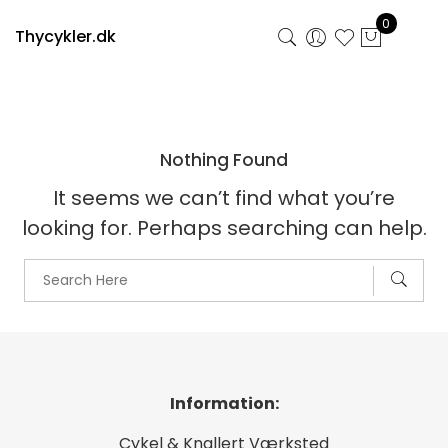
Skip
0
to
Thycykler.dk
content
Nothing Found
It seems we can’t find what you’re
looking for. Perhaps searching can help.
Information:
Cykel & Knallert Værksted