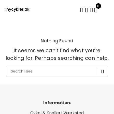
Skip
0
to
Thycykler.dk
content
Nothing Found
It seems we can’t find what you’re
looking for. Perhaps searching can help.
Information:
Cykel & Knallert Værksted