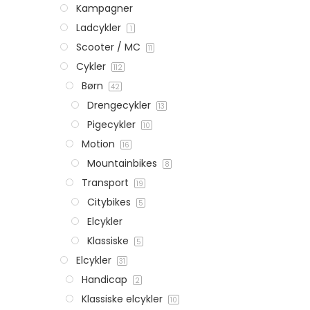
Kampagner
Ladcykler
1
Scooter / MC
11
Cykler
112
Børn
42
Drengecykler
13
Pigecykler
10
Motion
16
Mountainbikes
8
Transport
19
Citybikes
5
Elcykler
Klassiske
5
Elcykler
31
Handicap
2
Klassiske elcykler
10