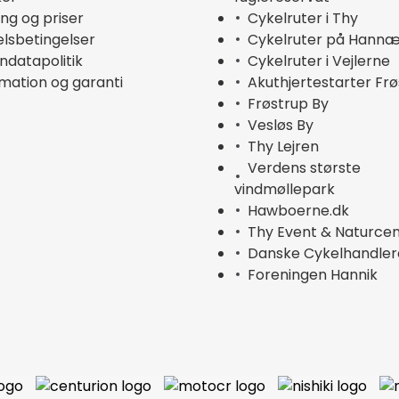
ing og priser
Cykelruter i Thy
lsbetingelser
Cykelruter på Hann
ndatapolitik
Cykelruter i Vejlerne
mation og garanti
Akuthjertestarter Fr
Frøstrup By
Vesløs By
Thy Lejren
Verdens største
vindmøllepark
Hawboerne.dk
Thy Event & Naturce
Danske Cykelhandler
Foreningen Hannik