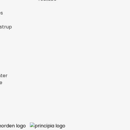
æs
østrup
nter
e