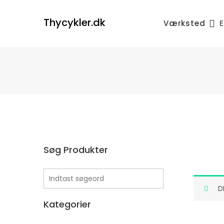
Skip
to
Thycykler.dk
Værksted
E
content
Søg Produkter
D
Kategorier