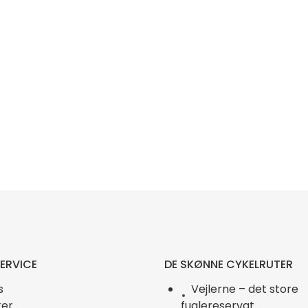
ERVICE
DE SKØNNE CYKELRUTER
s
Vejlerne – det store
er
fuglereservat